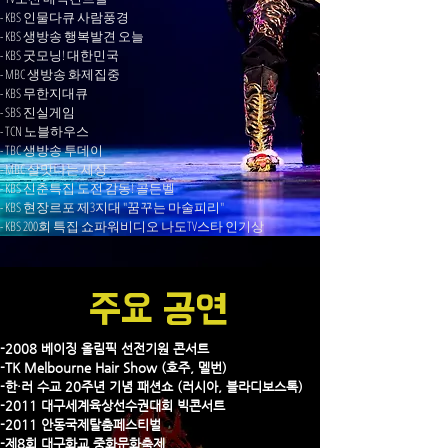
- KBS 인물다큐 사람풍경
- KBS 생방송 행복발견 오늘
- KBS 굿모닝! 대한민국
- MBC 생방송 화제집중
- KBS 무한지대큐
- SBS 진실게임
- TCN 노블하우스
- TBC 생방송 투데이
- MBC 살맛나는 세상
- KBS 신춘특집 도전 감동! 골든벨
- KBS 현장르포 제3지대 "꿈꾸는 마술피리"
- KBS 200회 특집 쇼파워비디오 나도TV스타 인기상
주요 공연
-2008 베이징 올림픽 선전기원 콘서트
-TK Melbourne Hair Show (호주, 멜번)
-한·러 수교 20주년 기념 패션쇼 (러시아, 블라디보스톡)
-2011 대구세계육상선수권대회 빅콘서트
-2011 안동국제탈춤페스티벌
-제8회 대구화교 중화문화축제