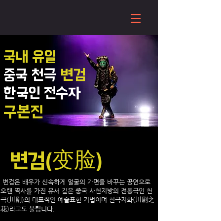
국내 유일
중국 천극
변검
한국인 전수자
구본진
변검(变脸)
변검은 배우가 신속하게 얼굴의 가면을 바꾸는 공연으로
오랜 역사를 가진 유서 깊은 중국 사천지방의 전통극인 천
극(川剧)의 대표적인 예술표현 기법이며 천극지화(川剧之
花)라고도 불립니다.