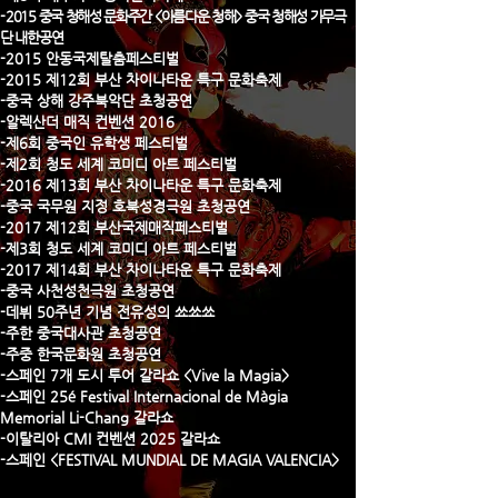
-
2015 중국 청해성 문화주간 <아름다운 청해> 중국 청해성 가무극
단 내한공연
-2015 안동국제탈춤페스티벌
-2015 제12회 부산 차이나타운 특구 문화축제
-중국 상해 강주북악단 초청공연
-알렉산더 매직 컨벤션 2016
-제6회 중국인 유학생 페스티벌
-제2회 청도 세계 코미디 아트 페스티벌
-2016 제13회 부산 차이나타운 특구 문화축제
-중국 국무원 지정 호북성경극원 초청공연
-2017 제12회 부산국제매직페스티벌
-제3회 청도 세계 코미디 아트 페스티벌
-2017 제14회 부산 차이나타운 특구 문화축제
-중국 사천성천극원 초청공연
​-데뷔 50주년 기념 전유성의 쑈쑈쑈
-주한 중국대사관 초청공연
-주중 한국문화원 초청공연
​-스페인 7개 도시 투어 갈라쇼 <Vive la Magia>
-스페인 25é Festival Internacional de Màgia
Memorial Li-Chang 갈라쇼
​-이탈리아 CMI 컨벤션 2025 갈라쇼
-스페인 <FESTIVAL MUNDIAL DE MAGIA VALENCIA>