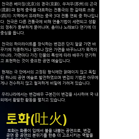
천극은 베이징(北京)의 경극(京剧), 쑤저우(苏州)의 곤극
(昆剧)과 함께 중국을 대표하는 전통극의 한 갈래로 쓰촨
(四川) 지역에서 유래하는 중국 3대 전통 연희 중 하나입니
다. 천극은 다른 전통극에 비해 연출기법이 세련되고 생활
의 정취가 풍부하게 묻어나며, 춤이나 노래보다 연기에 더
중심을 둡니다.
천극의 하이라이트를 장식하는 변검은 단지 얼굴 가면 바
꾸기에 치중하거나 얼마나 많은 가면을 바꾸느냐가 목적이
아니라, 가면마다 가진 인물의 특성에 따라 배우가 연기하
고 표현하는 것이 중요한 공연 예술입니다.
현재는 극 안에서의 고정된 형식에만 얽매이지 않고 독립
된 하나의 공연 예술로 발전하였으며 변검의 기법은 아무에
게나 전수하지 않고 철저하게 비밀에 가려져 있습니다.
우리나라에서는 변검배우 구본진이 변검을 사사하여 국·내
외에서 활발한 활동을 펼치고 있습니다.
토화(吐火)
토화는 화룡이 입에서 불을 내뿜는 공연으로, 변검
공연 중 공연의 분위기를 한층 더 고조시키는 역할을