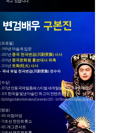
하고 있습니다.
변검배우
구본진
[프로필]
- 1999년 마술계
입문
- 2007년
중국 천극변검(川剧变脸) 사사
- 2010년
중국문화원 홍보대사 위촉
- 2016년
토화(吐火) 사사
- 국내 유일 천극변검(川剧变脸)
전수자
[수상]
-
2017년 안동국제탈춤페스티벌 세계탈놀이경연대회 대상
-
2018 한국을 빛낸 마술인 '최고의 컨텐츠상'
- Club Magico Italino International Convention 2025 - 3rd Place, Fred Roby&Angela Award
[방송]
- KBS 아침마당
- TV조선 천만트롯쇼
- KBS 개그콘서트
- TV조선 매직컨트롤